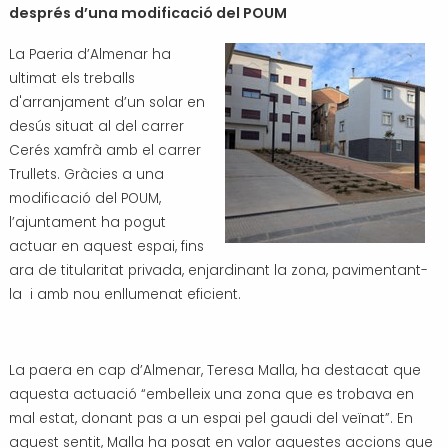
després d’una modificació del POUM
Transport i mobilitat
La Paeria d’Almenar ha
ultimat els treballs
d'arranjament d’un solar en
desús situat al del carrer
Cerés xamfrà amb el carrer
Trullets. Gràcies a una
modificació del POUM,
l’ajuntament ha pogut
actuar en aquest espai, fins
ara de titularitat privada, enjardinant la zona, pavimentant-
la i amb nou enllumenat eficient.
La paera en cap d’Almenar, Teresa Malla, ha destacat que
aquesta actuació “embelleix una zona que es trobava en
mal estat, donant pas a un espai pel gaudi del veïnat”. En
aquest sentit, Malla ha posat en valor aquestes accions que