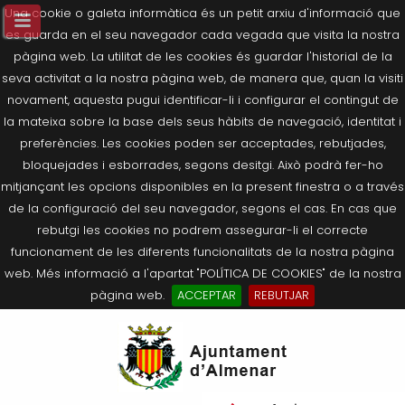
Una cookie o galeta informàtica és un petit arxiu d'informació que
es guarda en el seu navegador cada vegada que visita la nostra
pàgina web. La utilitat de les cookies és guardar l'historial de la
seva activitat a la nostra pàgina web, de manera que, quan la visiti
novament, aquesta pugui identificar-li i configurar el contingut de
la mateixa sobre la base dels seus hàbits de navegació, identitat i
preferències. Les cookies poden ser acceptades, rebutjades,
bloquejades i esborrades, segons desitgi. Això podrà fer-ho
mitjançant les opcions disponibles en la present finestra o a través
de la configuració del seu navegador, segons el cas. En cas que
rebutgi les cookies no podrem assegurar-li el correcte
funcionament de les diferents funcionalitats de la nostra pàgina
web. Més informació a l'apartat "POLÍTICA DE COOKIES" de la nostra
pàgina web.
ACCEPTAR
REBUTJAR
Tornar
Tornar
Tornar
Tornar
Tornar
Ves
Ei
Salutació de l’Alcaldessa
On som?
Agricultura, Ramaderia i Medi
Seu Electrònica
Últimes publicacions
al
pe
Ambient
contingut.
Composició Consistori
Història
Què és la Seu Electrònica?
Benestar Social
|
Navigation