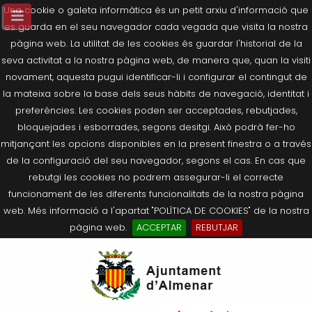
Una cookie o galeta informàtica és un petit arxiu d'informació que
es guarda en el seu navegador cada vegada que visita la nostra
pàgina web. La utilitat de les cookies és guardar l'historial de la
seva activitat a la nostra pàgina web, de manera que, quan la visiti
novament, aquesta pugui identificar-li i configurar el contingut de
la mateixa sobre la base dels seus hàbits de navegació, identitat i
preferències. Les cookies poden ser acceptades, rebutjades,
bloquejades i esborrades, segons desitgi. Això podrà fer-ho
mitjançant les opcions disponibles en la present finestra o a través
de la configuració del seu navegador, segons el cas. En cas que
rebutgi les cookies no podrem assegurar-li el correcte
funcionament de les diferents funcionalitats de la nostra pàgina
web. Més informació a l'apartat "POLÍTICA DE COOKIES" de la nostra
pàgina web.
ACCEPTAR
REBUTJAR
Tornar
Tornar
Tornar
Tornar
Tornar
Ves
Ei
Salutació de l’Alcaldessa
On som?
Agricultura, Ramaderia i Medi
Seu Electrònica
Últimes publicacions
al
pe
Ambient
contingut.
Composició Consistori
Història
Què és la Seu Electrònica?
Benestar Social
|
Navigation