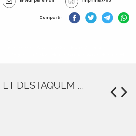
Enviar per email
Imprimeix-ho
del
document
Compartir
« Anterior: Gran Revetlla de Sant Joan a Almenar
Següent: La Bibliopiscina tanca una nova edició amb èxit
d'usuaris »
ET DESTAQUEM ...