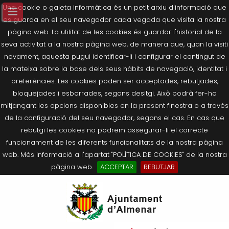
Una cookie o galeta informàtica és un petit arxiu d'informació que
es guarda en el seu navegador cada vegada que visita la nostra
pàgina web. La utilitat de les cookies és guardar l'historial de la
seva activitat a la nostra pàgina web, de manera que, quan la visiti
novament, aquesta pugui identificar-li i configurar el contingut de
la mateixa sobre la base dels seus hàbits de navegació, identitat i
preferències. Les cookies poden ser acceptades, rebutjades,
bloquejades i esborrades, segons desitgi. Això podrà fer-ho
mitjançant les opcions disponibles en la present finestra o a través
de la configuració del seu navegador, segons el cas. En cas que
rebutgi les cookies no podrem assegurar-li el correcte
funcionament de les diferents funcionalitats de la nostra pàgina
web. Més informació a l'apartat "POLÍTICA DE COOKIES" de la nostra
pàgina web.
ACCEPTAR
REBUTJAR
Tornar
Tornar
Tornar
Tornar
Tornar
Ves
Ei
Salutació de l’Alcaldessa
On som?
Agricultura, Ramaderia i Medi
Seu Electrònica
Últimes publicacions
al
pe
Ambient
contingut.
Composició Consistori
Història
Què és la Seu Electrònica?
Benestar Social
|
Navigation