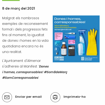
Transport i mobilitat
8 de març del 2021
Malgrat els nombrosos
exemples de reconeixement
formal i dels progressos fets
fins al moment, la igualtat
de dones i homes en la vida
quotidiana encara no és
una realitat.
L'Ajuntament d'Almenar
s'adhereix al Manifest
'Dones
i homes, corresponsables! #Som8deMarç​
#SomCorresponsables
'
Accions
Enviar per email
Imprimeix-ho
del