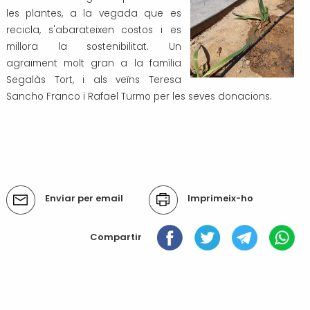
les plantes, a la vegada que es
Transport i mobilitat
recicla, s'abarateixen costos i es
millora la sostenibilitat. Un
agraïment molt gran a la família
Segalàs Tort, i als veïns Teresa
Sancho Franco i Rafael Turmo per les seves donacions.
Accions
Enviar per email
Imprimeix-ho
del
document
Compartir
« Anterior: ACTES MEMÒRIA HISTÒRICA