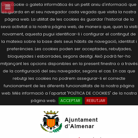
Una cookie o galeta informàtica és un petit arxiu d'informació que
es guarda en el seu navegador cada vegada que visita la nostra
pàgina web. La utilitat de les cookies és guardar l'historial de la
seva activitat a la nostra pàgina web, de manera que, quan la visiti
novament, aquesta pugui identificar-li i configurar el contingut de
la mateixa sobre la base dels seus hàbits de navegació, identitat i
preferències. Les cookies poden ser acceptades, rebutjades,
bloquejades i esborrades, segons desitgi. Això podrà fer-ho
mitjançant les opcions disponibles en la present finestra o a través
de la configuració del seu navegador, segons el cas. En cas que
rebutgi les cookies no podrem assegurar-li el correcte
funcionament de les diferents funcionalitats de la nostra pàgina
web. Més informació a l'apartat "POLÍTICA DE COOKIES" de la nostra
pàgina web.
ACCEPTAR
REBUTJAR
Tornar
Tornar
Tornar
Tornar
Tornar
Ves
Ei
Salutació de l’Alcaldessa
On som?
Agricultura, Ramaderia i Medi
Seu Electrònica
Últimes publicacions
al
pe
Ambient
contingut.
Composició Consistori
Història
Què és la Seu Electrònica?
Benestar Social
|
Navigation