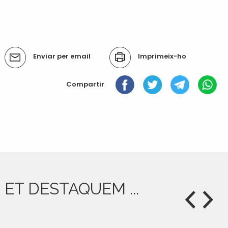
Accions
Enviar per email
Imprimeix-ho
del
document
Compartir
« Anterior: RESULTATS CE ESCACS ALMENAR
Següent: "LA TARDA" CELEBRA 1000 TARDES »
ET DESTAQUEM ...