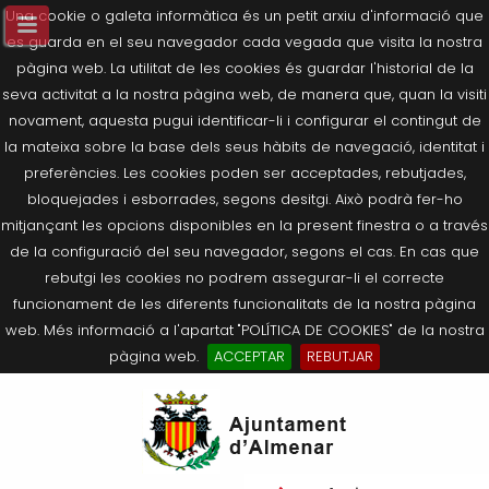
Una cookie o galeta informàtica és un petit arxiu d'informació que
es guarda en el seu navegador cada vegada que visita la nostra
pàgina web. La utilitat de les cookies és guardar l'historial de la
seva activitat a la nostra pàgina web, de manera que, quan la visiti
novament, aquesta pugui identificar-li i configurar el contingut de
la mateixa sobre la base dels seus hàbits de navegació, identitat i
preferències. Les cookies poden ser acceptades, rebutjades,
bloquejades i esborrades, segons desitgi. Això podrà fer-ho
mitjançant les opcions disponibles en la present finestra o a través
de la configuració del seu navegador, segons el cas. En cas que
rebutgi les cookies no podrem assegurar-li el correcte
funcionament de les diferents funcionalitats de la nostra pàgina
web. Més informació a l'apartat "POLÍTICA DE COOKIES" de la nostra
pàgina web.
ACCEPTAR
REBUTJAR
Tornar
Tornar
Tornar
Tornar
Tornar
Ves
Ei
Salutació de l’Alcaldessa
On som?
Agricultura, Ramaderia i Medi
Seu Electrònica
Últimes publicacions
al
pe
Ambient
contingut.
Composició Consistori
Història
Què és la Seu Electrònica?
Benestar Social
|
Navigation