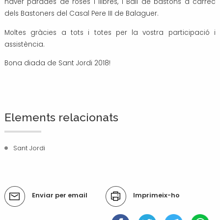
haver parades de roses i llibres, i Ball de bastons a càrrec
dels Bastoners del Casal Pere III de Balaguer.
Moltes gràcies a tots i totes per la vostra participació i
assistència.
Bona diada de Sant Jordi 2018!
Elements relacionats
Sant Jordi
Accions
Enviar per email
Imprimeix-ho
del
document