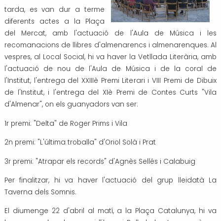
tarda, es van dur a terme
Transport i mobilitat
diferents actes a la Plaça
del Mercat, amb l'actuació de l'Aula de Música i les
recomanacions de llibres d'almenarencs i almenarenques. Al
vespres, al Local Social, hi va haver la Vetllada Literària, amb
l'actuació de nou de l'Aula de Música i de la coral de
l'Institut, l'entrega del XXIIIè Premi Literari i VIII Premi de Dibuix
de l'Institut, i l'entrega del XIè Premi de Contes Curts "Vila
d'Almenar", on els guanyadors van ser:
1r premi: "Delta" de Roger Prims i Vila
2n premi: "L'última troballa" d'Oriol Solà i Prat
3r premi: "Atrapar els records" d'Agnès Sellés i Calabuig
Per finalitzar, hi va haver l'actuació del grup lleidatà La
Taverna dels Somnis.
El diumenge 22 d'abril al matí, a la Plaça Catalunya, hi va