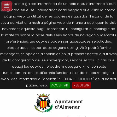
Una cookie o galeta informàtica és un petit arxiu d'informació que
es guarda en el seu navegador cada vegada que visita la nostra
pàgina web. La utilitat de les cookies és guardar l'historial de la
seva activitat a la nostra pàgina web, de manera que, quan la visiti
novament, aquesta pugui identificar-li i configurar el contingut de
la mateixa sobre la base dels seus hàbits de navegació, identitat i
preferències. Les cookies poden ser acceptades, rebutjades,
bloquejades i esborrades, segons desitgi. Això podrà fer-ho
mitjançant les opcions disponibles en la present finestra o a través
de la configuració del seu navegador, segons el cas. En cas que
rebutgi les cookies no podrem assegurar-li el correcte
funcionament de les diferents funcionalitats de la nostra pàgina
web. Més informació a l'apartat "POLÍTICA DE COOKIES" de la nostra
pàgina web.
ACCEPTAR
REBUTJAR
Tornar
Tornar
Tornar
Tornar
Tornar
Ves
Ei
Salutació de l’Alcaldessa
On som?
Agricultura, Ramaderia i Medi
Seu Electrònica
Últimes publicacions
al
pe
Ambient
contingut.
Composició Consistori
Història
Què és la Seu Electrònica?
Benestar Social
|
Navigation