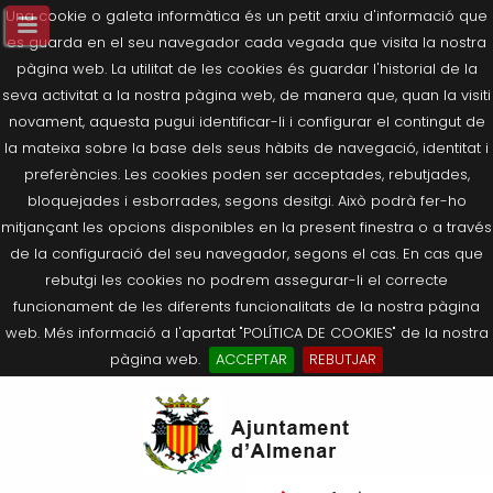
Una cookie o galeta informàtica és un petit arxiu d'informació que
es guarda en el seu navegador cada vegada que visita la nostra
pàgina web. La utilitat de les cookies és guardar l'historial de la
seva activitat a la nostra pàgina web, de manera que, quan la visiti
novament, aquesta pugui identificar-li i configurar el contingut de
la mateixa sobre la base dels seus hàbits de navegació, identitat i
preferències. Les cookies poden ser acceptades, rebutjades,
bloquejades i esborrades, segons desitgi. Això podrà fer-ho
mitjançant les opcions disponibles en la present finestra o a través
de la configuració del seu navegador, segons el cas. En cas que
rebutgi les cookies no podrem assegurar-li el correcte
funcionament de les diferents funcionalitats de la nostra pàgina
web. Més informació a l'apartat "POLÍTICA DE COOKIES" de la nostra
pàgina web.
ACCEPTAR
REBUTJAR
Tornar
Tornar
Tornar
Tornar
Tornar
Ves
Ei
Salutació de l’Alcaldessa
On som?
Agricultura, Ramaderia i Medi
Seu Electrònica
Últimes publicacions
al
pe
Ambient
contingut.
Composició Consistori
Història
Què és la Seu Electrònica?
Benestar Social
|
Navigation