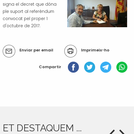
signa el decret que dóna
Transport i mobilitat
ple suport al referèndum
convocat pel proper 1
d'octubre de 2017.
Accions
Enviar per email
Imprimeix-ho
del
document
Compartir
« Anterior: ALMENAR TINDRÀ L'INTERNET MÉS RÀPID DEL PAÍS
Següent: REFLEXIÓ PEL REFERÈNDUM »
ET DESTAQUEM ...