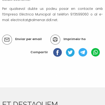
Per qualsevol dubte us podeu posar en contacte amb
l’Empresa Elèctrica Municipal al telèfon 973599060 o al e-
mail: electricitat@almenar.ddl.net.
Accions
Enviar per email
Imprimeix-ho
del
document
Compartir
« Anterior: RECOLZAMENT SOLIDARI VíCTIMES BARCELONA I
CAMBRILS
Següent: FESTA DE SANT ROC »
ET DESTAQUEM ...