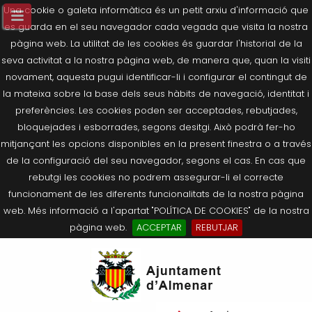
Una cookie o galeta informàtica és un petit arxiu d'informació que
es guarda en el seu navegador cada vegada que visita la nostra
pàgina web. La utilitat de les cookies és guardar l'historial de la
seva activitat a la nostra pàgina web, de manera que, quan la visiti
novament, aquesta pugui identificar-li i configurar el contingut de
la mateixa sobre la base dels seus hàbits de navegació, identitat i
preferències. Les cookies poden ser acceptades, rebutjades,
bloquejades i esborrades, segons desitgi. Això podrà fer-ho
mitjançant les opcions disponibles en la present finestra o a través
de la configuració del seu navegador, segons el cas. En cas que
rebutgi les cookies no podrem assegurar-li el correcte
funcionament de les diferents funcionalitats de la nostra pàgina
web. Més informació a l'apartat "POLÍTICA DE COOKIES" de la nostra
pàgina web.
ACCEPTAR
REBUTJAR
Tornar
Tornar
Tornar
Tornar
Tornar
Ves
Ei
Salutació de l’Alcaldessa
On som?
Agricultura, Ramaderia i Medi
Seu Electrònica
Últimes publicacions
al
pe
Ambient
contingut.
Composició Consistori
Història
Què és la Seu Electrònica?
Benestar Social
|
Navigation