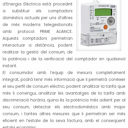
d’Energia Elèctrica està procedint
Transport i mobilitat
a substituir els comptadors
domèstics actuals per uns d’altres
de més moderns telegestionats
amb protocol PRIME ALIANCE.
Aquests comptadors permetran
interactuar a distància, podent
realitzar la gestió del consum, de
la potència i de la verificació del comptador en qualsevol
instant.
El consumidor amb l’equip de mesura completament
integrat, podrà tenir més informació q
ue li permetrà conèixer
el seu perfil de consum elèctric, podent analitzar la tarifa que
més li convingui, analitzar les avantatges de la tarifa amb
discriminació horària, quina és la potència més adient per al
seu consum, detectar els electrodomèstics amb major
consum, i tantes altres mesures que li permetran ser més
eficient en l’estalvi de la seva factura, amb el conseqüent
estalvi econòmic.