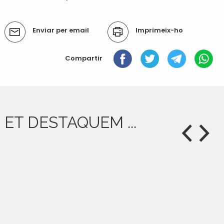
Transport i mobilitat
Accions
Enviar per email
Imprimeix-ho
del
document
Compartir
ET DESTAQUEM ...