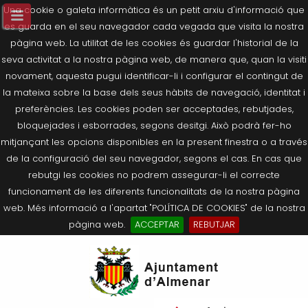
Una cookie o galeta informàtica és un petit arxiu d'informació que
es guarda en el seu navegador cada vegada que visita la nostra
pàgina web. La utilitat de les cookies és guardar l'historial de la
seva activitat a la nostra pàgina web, de manera que, quan la visiti
novament, aquesta pugui identificar-li i configurar el contingut de
la mateixa sobre la base dels seus hàbits de navegació, identitat i
preferències. Les cookies poden ser acceptades, rebutjades,
bloquejades i esborrades, segons desitgi. Això podrà fer-ho
mitjançant les opcions disponibles en la present finestra o a través
de la configuració del seu navegador, segons el cas. En cas que
rebutgi les cookies no podrem assegurar-li el correcte
funcionament de les diferents funcionalitats de la nostra pàgina
web. Més informació a l'apartat "POLÍTICA DE COOKIES" de la nostra
pàgina web.
ACCEPTAR
REBUTJAR
Tornar
Tornar
Tornar
Tornar
Tornar
Ves
Ei
Salutació de l’Alcaldessa
On som?
Agricultura, Ramaderia i Medi
Seu Electrònica
Últimes publicacions
al
pe
Ambient
contingut.
Composició Consistori
Història
Què és la Seu Electrònica?
Benestar Social
|
Navigation