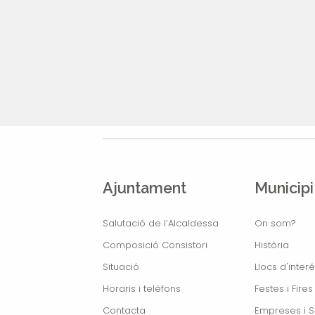
Ajuntament
Municipi
Salutació de l’Alcaldessa
On som?
Composició Consistori
Història
Situació
Llocs d'interé
Horaris i telèfons
Festes i Fires
Contacta
Empreses i S