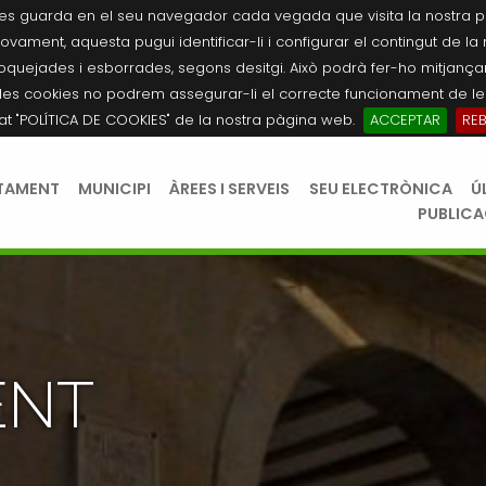
es guarda en el seu navegador cada vegada que visita la nostra pàgi
novament, aquesta pugui identificar-li i configurar el contingut de la
quejades i esborrades, segons desitgi. Això podrà fer-ho mitjançant
les cookies no podrem assegurar-li el correcte funcionament de les
tat "POLÍTICA DE COOKIES" de la nostra pàgina web.
ACCEPTAR
RE
TAMENT
MUNICIPI
ÀREES I SERVEIS
SEU ELECTRÒNICA
Ú
PUBLIC
ENT