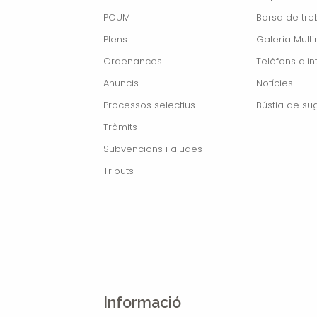
POUM
Borsa de treb
Plens
Galeria Mult
Ordenances
Telèfons d'in
Anuncis
Notícies
Processos selectius
Bústia de su
Tràmits
Subvencions i ajudes
Tributs
Informació