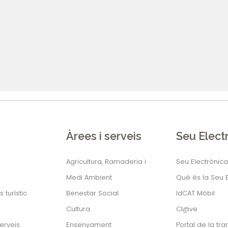
Àrees i serveis
Seu Elect
Agricultura, Ramaderia i
Seu Electrònica
Medi Ambient
Què és la Seu E
s turístic
Benestar Social
IdCAT Mòbil
Cultura
Cl@ve
erveis
Ensenyament
Portal de la tr