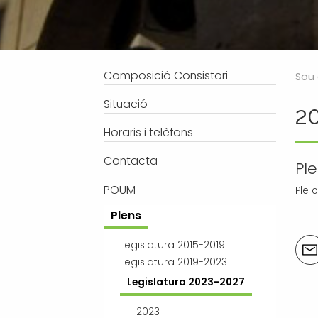
Processos selectius
Bústia de suggeriments
Joventut
Tràmits
Salut
Subvencions i ajudes
Turisme
Navegació
Composició Consistori
Sou 
Tributs
Urbanisme
Situació
2
Associacions
Horaris i telèfons
Jutjat de Pau i Registre Civil
EMUN FM
Contacta
Ple
Transport i mobilitat
POUM
Ple 
Plens
Acci
Legislatura 2015-2019
del
Legislatura 2019-2023
doc
Legislatura 2023-2027
2023