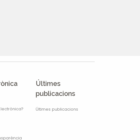
rònica
Últimes
publicacions
lectrònica?
Últimes publicacions
ansparència