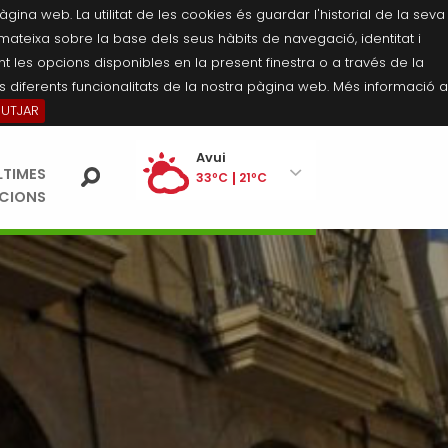
na web. La utilitat de les cookies és guardar l'historial de la seva
 mateixa sobre la base dels seus hàbits de navegació, identitat i
 les opcions disponibles en la present finestra o a través de la
 diferents funcionalitats de la nostra pàgina web. Més informació a
BUTJAR
Ei
Avui
LTIMES
pe
33ºC
21ºC
ACIONS
Divendres
33ºC
21ºC
Dissabte
34ºC
20ºC
Diumenge
34ºC
20ºC
Dilluns
34ºC
21ºC