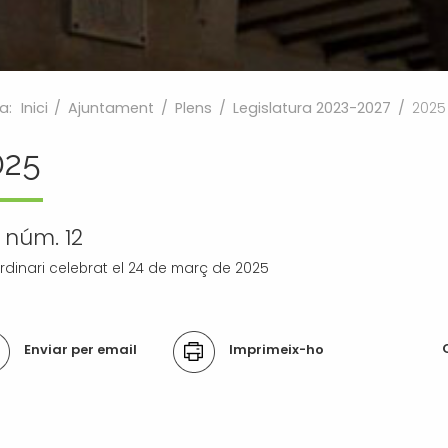
a:
Inici
/
Ajuntament
/
Plens
/
Legislatura 2023-2027
/
2025
025
 núm. 12
ordinari celebrat el 24 de març de 2025
ons
Enviar per email
Imprimeix-ho
ument