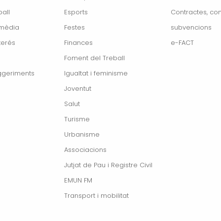
all
Esports
Contractes, con
imèdia
Festes
subvencions
terés
Finances
e-FACT
Foment del Treball
ggeriments
Igualtat i feminisme
Joventut
Salut
Turisme
Urbanisme
Associacions
Jutjat de Pau i Registre Civil
EMUN FM
Transport i mobilitat