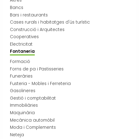
Altres
Transport i mobilitat
Bancs
Bars i restaurants
Cases rurals i habitatges d'ús turístic
Construcció i Arquitectes
Cooperatives
Electricitat
Fontaneria
Formació
Forns de pa i Pastisseries
Funeràries
Fusteria - Mobles i Ferreteria
Gasolineres
Gestió i comptabilitat
Immobiliàries
Maquinària
Mecànica automòbil
Moda i Complements
Neteja