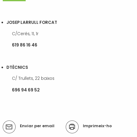
JOSEP LARRULL FORCAT
C/Cerés, 11, 1r
619 86 16 46
DTÈCNICS
C/ Trullets, 22 baixos
696 94 69 52
Accions
Enviar per email
Imprimeix-ho
del