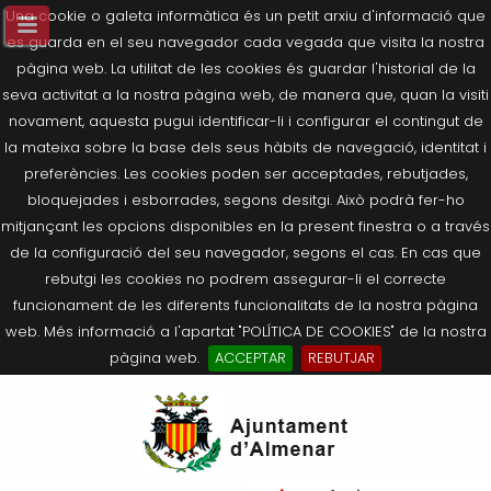
Una cookie o galeta informàtica és un petit arxiu d'informació que
es guarda en el seu navegador cada vegada que visita la nostra
pàgina web. La utilitat de les cookies és guardar l'historial de la
seva activitat a la nostra pàgina web, de manera que, quan la visiti
novament, aquesta pugui identificar-li i configurar el contingut de
la mateixa sobre la base dels seus hàbits de navegació, identitat i
preferències. Les cookies poden ser acceptades, rebutjades,
bloquejades i esborrades, segons desitgi. Això podrà fer-ho
mitjançant les opcions disponibles en la present finestra o a través
de la configuració del seu navegador, segons el cas. En cas que
rebutgi les cookies no podrem assegurar-li el correcte
funcionament de les diferents funcionalitats de la nostra pàgina
web. Més informació a l'apartat "POLÍTICA DE COOKIES" de la nostra
pàgina web.
ACCEPTAR
REBUTJAR
Tornar
Tornar
Tornar
Tornar
Tornar
Ves
Ei
Salutació de l’Alcaldessa
On som?
Agricultura, Ramaderia i Medi
Seu Electrònica
Últimes publicacions
al
pe
Ambient
contingut.
Composició Consistori
Història
Què és la Seu Electrònica?
Benestar Social
|
Navigation