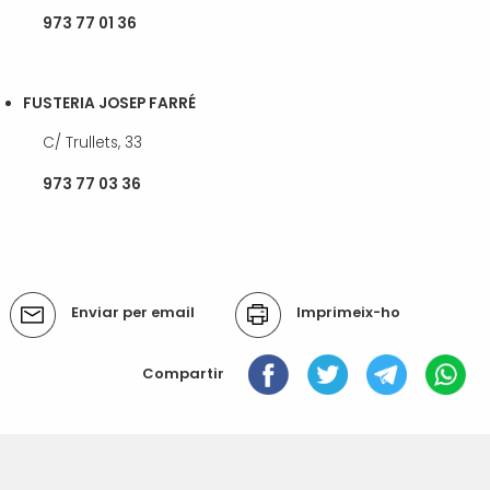
973 77 01 36
FUSTERIA JOSEP FARRÉ
C/ Trullets, 33
973 77 03 36
Accions
Enviar per email
Imprimeix-ho
del
document
Compartir