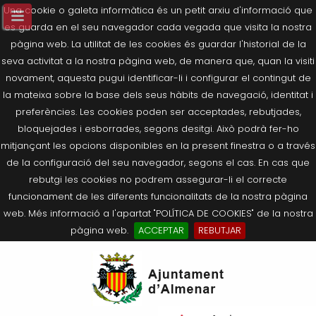
Una cookie o galeta informàtica és un petit arxiu d'informació que
es guarda en el seu navegador cada vegada que visita la nostra
pàgina web. La utilitat de les cookies és guardar l'historial de la
seva activitat a la nostra pàgina web, de manera que, quan la visiti
novament, aquesta pugui identificar-li i configurar el contingut de
la mateixa sobre la base dels seus hàbits de navegació, identitat i
preferències. Les cookies poden ser acceptades, rebutjades,
bloquejades i esborrades, segons desitgi. Això podrà fer-ho
mitjançant les opcions disponibles en la present finestra o a través
de la configuració del seu navegador, segons el cas. En cas que
rebutgi les cookies no podrem assegurar-li el correcte
funcionament de les diferents funcionalitats de la nostra pàgina
web. Més informació a l'apartat "POLÍTICA DE COOKIES" de la nostra
pàgina web.
ACCEPTAR
REBUTJAR
Tornar
Tornar
Tornar
Tornar
Tornar
Ves
Ei
Salutació de l’Alcaldessa
On som?
Agricultura, Ramaderia i Medi
Seu Electrònica
Últimes publicacions
al
pe
Ambient
contingut.
Composició Consistori
Història
Què és la Seu Electrònica?
Benestar Social
|
Navigation