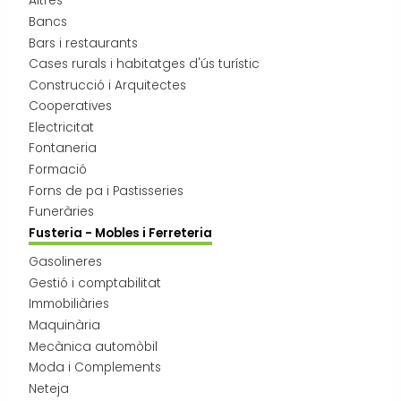
Altres
Transport i mobilitat
Bancs
Bars i restaurants
Cases rurals i habitatges d'ús turístic
Construcció i Arquitectes
Cooperatives
Electricitat
Fontaneria
Formació
Forns de pa i Pastisseries
Funeràries
Fusteria - Mobles i Ferreteria
Gasolineres
Gestió i comptabilitat
Immobiliàries
Maquinària
Mecànica automòbil
Moda i Complements
Neteja