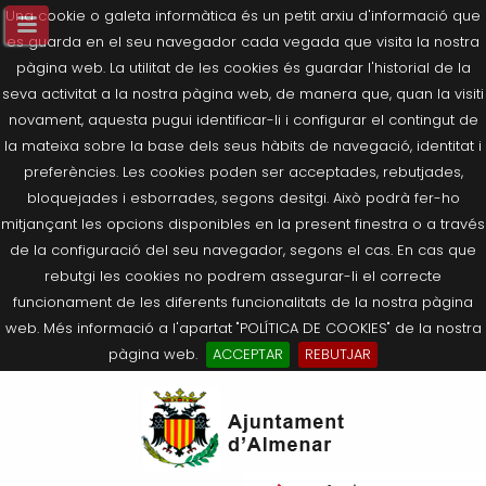
Una cookie o galeta informàtica és un petit arxiu d'informació que
es guarda en el seu navegador cada vegada que visita la nostra
pàgina web. La utilitat de les cookies és guardar l'historial de la
seva activitat a la nostra pàgina web, de manera que, quan la visiti
novament, aquesta pugui identificar-li i configurar el contingut de
la mateixa sobre la base dels seus hàbits de navegació, identitat i
preferències. Les cookies poden ser acceptades, rebutjades,
bloquejades i esborrades, segons desitgi. Això podrà fer-ho
mitjançant les opcions disponibles en la present finestra o a través
de la configuració del seu navegador, segons el cas. En cas que
rebutgi les cookies no podrem assegurar-li el correcte
funcionament de les diferents funcionalitats de la nostra pàgina
web. Més informació a l'apartat "POLÍTICA DE COOKIES" de la nostra
pàgina web.
ACCEPTAR
REBUTJAR
Tornar
Tornar
Tornar
Tornar
Tornar
Ves
Ei
Salutació de l’Alcaldessa
On som?
Agricultura, Ramaderia i Medi
Seu Electrònica
Últimes publicacions
al
pe
Ambient
contingut.
Composició Consistori
Història
Què és la Seu Electrònica?
Benestar Social
|
Navigation