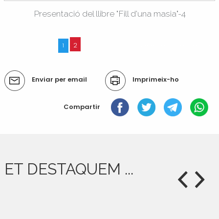
Presentació del llibre "Fill d'una masia"-4
2
6 elements següents »
1
Accions
Enviar per email
Imprimeix-ho
del
document
Compartir
ET DESTAQUEM ...