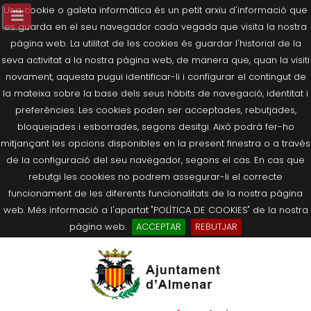
Una cookie o galeta informàtica és un petit arxiu d'informació que
es guarda en el seu navegador cada vegada que visita la nostra
pàgina web. La utilitat de les cookies és guardar l'historial de la
seva activitat a la nostra pàgina web, de manera que, quan la visiti
novament, aquesta pugui identificar-li i configurar el contingut de
la mateixa sobre la base dels seus hàbits de navegació, identitat i
preferències. Les cookies poden ser acceptades, rebutjades,
bloquejades i esborrades, segons desitgi. Això podrà fer-ho
mitjançant les opcions disponibles en la present finestra o a través
de la configuració del seu navegador, segons el cas. En cas que
rebutgi les cookies no podrem assegurar-li el correcte
funcionament de les diferents funcionalitats de la nostra pàgina
web. Més informació a l'apartat "POLÍTICA DE COOKIES" de la nostra
pàgina web.
ACCEPTAR
REBUTJAR
Tornar
Tornar
Tornar
Tornar
Tornar
Ves
Ei
Salutació de l’Alcaldessa
On som?
Agricultura, Ramaderia i Medi
Seu Electrònica
Últimes publicacions
al
pe
Ambient
contingut.
Composició Consistori
Història
Què és la Seu Electrònica?
Benestar Social
|
Navigation