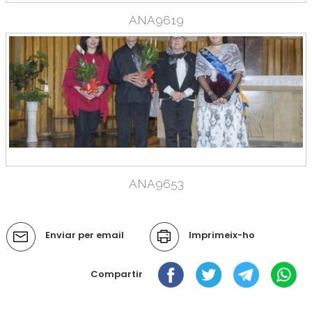
ANA9619
ANA9653
Accions
Enviar per email
Imprimeix-ho
del
document
Compartir