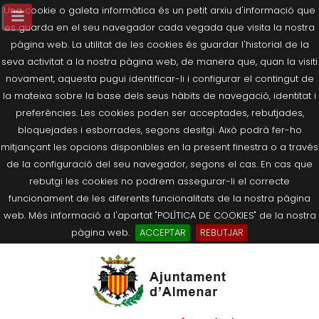
Una cookie o galeta informàtica és un petit arxiu d'informació que
es guarda en el seu navegador cada vegada que visita la nostra
pàgina web. La utilitat de les cookies és guardar l'historial de la
seva activitat a la nostra pàgina web, de manera que, quan la visiti
novament, aquesta pugui identificar-li i configurar el contingut de
la mateixa sobre la base dels seus hàbits de navegació, identitat i
preferències. Les cookies poden ser acceptades, rebutjades,
bloquejades i esborrades, segons desitgi. Això podrà fer-ho
mitjançant les opcions disponibles en la present finestra o a través
de la configuració del seu navegador, segons el cas. En cas que
rebutgi les cookies no podrem assegurar-li el correcte
funcionament de les diferents funcionalitats de la nostra pàgina
web. Més informació a l'apartat "POLÍTICA DE COOKIES" de la nostra
pàgina web.
ACCEPTAR
REBUTJAR
Tornar
Tornar
Tornar
Tornar
Tornar
Ves
Ei
Salutació de l’Alcaldessa
On som?
Agricultura, Ramaderia i Medi
Seu Electrònica
Últimes publicacions
al
pe
Ambient
contingut.
Composició Consistori
Història
Què és la Seu Electrònica?
Benestar Social
|
Navigation