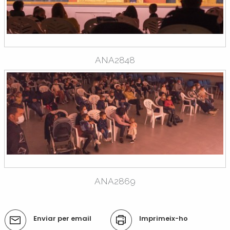
ANA2848
ANA2869
Accions
Enviar per email
Imprimeix-ho
del