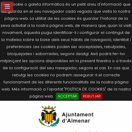
Una cookie o galeta informàtica és un petit arxiu d'informació que
es guarda en el seu navegador cada vegada que visita la nostra
pàgina web. La utilitat de les cookies és guardar l'historial de la
seva activitat a la nostra pàgina web, de manera que, quan la visiti
novament, aquesta pugui identificar-li i configurar el contingut de
la mateixa sobre la base dels seus hàbits de navegació, identitat i
preferències. Les cookies poden ser acceptades, rebutjades,
bloquejades i esborrades, segons desitgi. Això podrà fer-ho
mitjançant les opcions disponibles en la present finestra o a través
de la configuració del seu navegador, segons el cas. En cas que
rebutgi les cookies no podrem assegurar-li el correcte
funcionament de les diferents funcionalitats de la nostra pàgina
web. Més informació a l'apartat "POLÍTICA DE COOKIES" de la nostra
pàgina web.
ACCEPTAR
REBUTJAR
Tornar
Tornar
Tornar
Tornar
Tornar
Ves
Ei
Salutació de l’Alcaldessa
On som?
Agricultura, Ramaderia i Medi
Seu Electrònica
Últimes publicacions
al
pe
Ambient
contingut.
Composició Consistori
Història
Què és la Seu Electrònica?
Benestar Social
|
Navigation