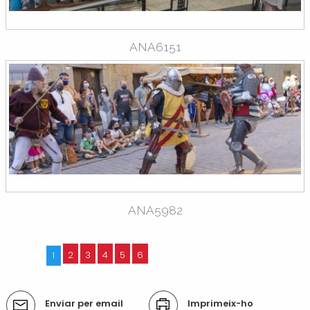
ANA6151
ANA5982
2
3
4
5
6
12 elements següents »
1
Accions
Enviar per email
Imprimeix-ho