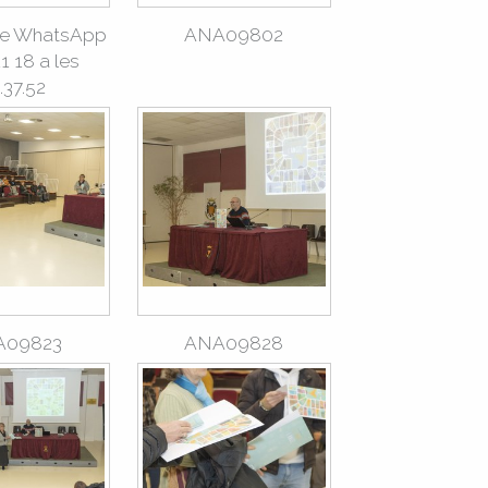
de WhatsApp
ANA09802
1 18 a les
.37.52
A09823
ANA09828