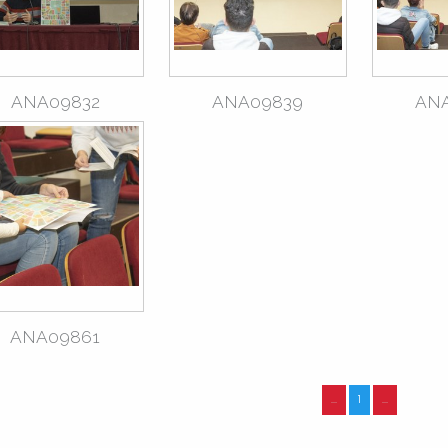
ANA09832
ANA09839
AN
ANA09861
...
1
...