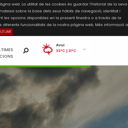
na web. La utilitat de les cookies és guardar l'historial de la seva
 mateixa sobre la base dels seus hàbits de navegació, identitat i
 les opcions disponibles en la present finestra o a través de la
 diferents funcionalitats de la nostra pàgina web. Més informació a
BUTJAR
Ei
Avui
LTIMES
pe
33ºC
21ºC
ACIONS
Divendres
34ºC
21ºC
Dissabte
35ºC
21ºC
Diumenge
34ºC
20ºC
Dilluns
34ºC
20ºC