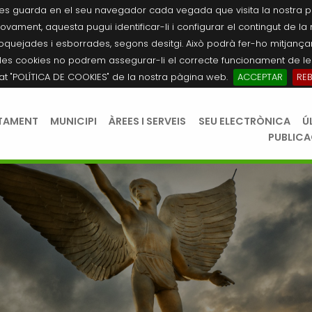
es guarda en el seu navegador cada vegada que visita la nostra pàgi
novament, aquesta pugui identificar-li i configurar el contingut de la
quejades i esborrades, segons desitgi. Això podrà fer-ho mitjançant
les cookies no podrem assegurar-li el correcte funcionament de les
tat "POLÍTICA DE COOKIES" de la nostra pàgina web.
ACCEPTAR
RE
TAMENT
MUNICIPI
ÀREES I SERVEIS
SEU ELECTRÒNICA
Ú
PUBLIC