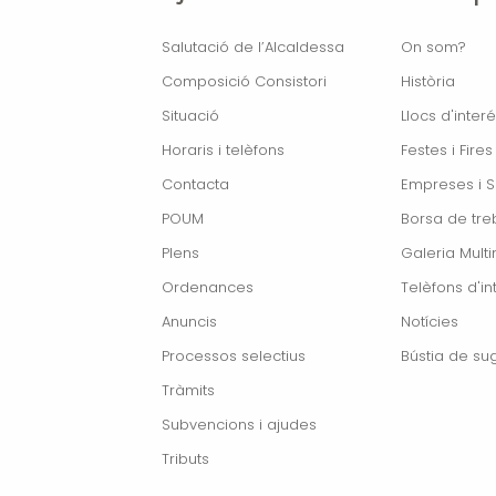
Salutació de l’Alcaldessa
On som?
Composició Consistori
Història
Situació
Llocs d'interé
Horaris i telèfons
Festes i Fires
Contacta
Empreses i S
POUM
Borsa de treb
Plens
Galeria Mult
Ordenances
Telèfons d'in
Anuncis
Notícies
Processos selectius
Bústia de su
Tràmits
Subvencions i ajudes
Tributs