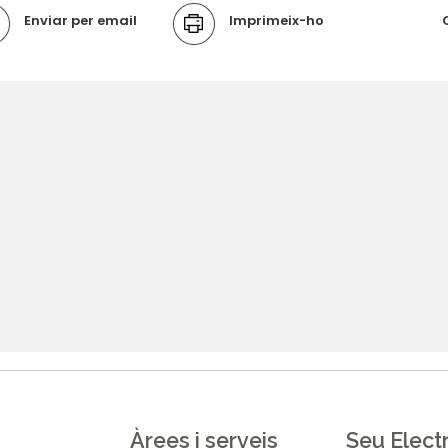
ons
Enviar per email
Imprimeix-ho
ument
Àrees i serveis
Seu Elect