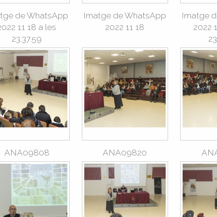
tge de WhatsApp
Imatge de WhatsApp
Imatge 
2022 11 18 a les
2022 11 18
2022 1
23.37.59
23
ANA09808
ANA09820
AN