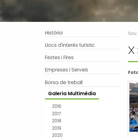
Processos selectius
Bústia de suggeriments
Joventut
Tràmits
Salut
Subvencions i ajudes
Turisme
Navegació
Història
Sou 
Tributs
Urbanisme
Llocs d'interés turístic
X
Associacions
Festes i Fires
Jutjat de Pau i Registre Civil
EMUN FM
Empreses i Serveis
Foto
Transport i mobilitat
Borsa de treball
Galeria Multimèdia
2016
2017
2018
2019
2020