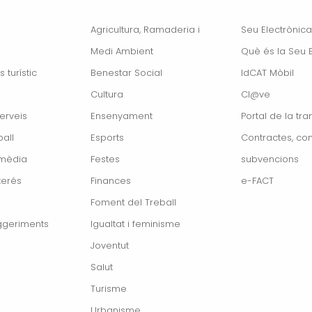
Agricultura, Ramaderia i
Seu Electrònica
Medi Ambient
Què és la Seu E
s turístic
Benestar Social
IdCAT Mòbil
Cultura
Cl@ve
erveis
Ensenyament
Portal de la tr
all
Esports
Contractes, con
imèdia
Festes
subvencions
terés
Finances
e-FACT
Foment del Treball
ggeriments
Igualtat i feminisme
Joventut
Salut
Turisme
Urbanisme