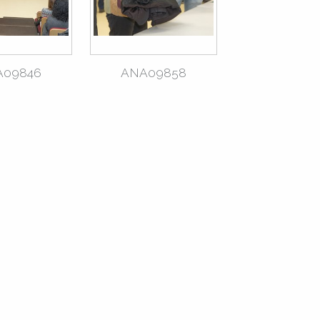
A09846
ANA09858