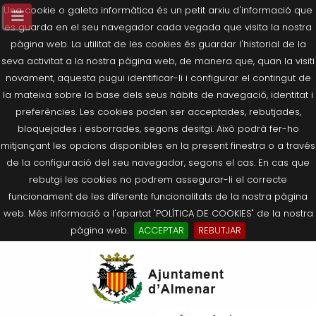
Una cookie o galeta informàtica és un petit arxiu d'informació que
es guarda en el seu navegador cada vegada que visita la nostra
pàgina web. La utilitat de les cookies és guardar l'historial de la
seva activitat a la nostra pàgina web, de manera que, quan la visiti
novament, aquesta pugui identificar-li i configurar el contingut de
la mateixa sobre la base dels seus hàbits de navegació, identitat i
preferències. Les cookies poden ser acceptades, rebutjades,
bloquejades i esborrades, segons desitgi. Això podrà fer-ho
mitjançant les opcions disponibles en la present finestra o a través
de la configuració del seu navegador, segons el cas. En cas que
rebutgi les cookies no podrem assegurar-li el correcte
funcionament de les diferents funcionalitats de la nostra pàgina
web. Més informació a l'apartat "POLÍTICA DE COOKIES" de la nostra
pàgina web.
ACCEPTAR
REBUTJAR
Tornar
Tornar
Tornar
Tornar
Tornar
Ves
Ei
Salutació de l’Alcaldessa
On som?
Agricultura, Ramaderia i Medi
Seu Electrònica
Últimes publicacions
al
pe
Ambient
contingut.
Composició Consistori
Història
Què és la Seu Electrònica?
Benestar Social
|
Navigation