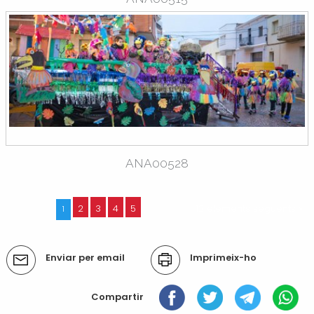
ANA00528
2
3
4
5
12 elements següents »
1
Accions
Enviar per email
Imprimeix-ho
del
document
Compartir