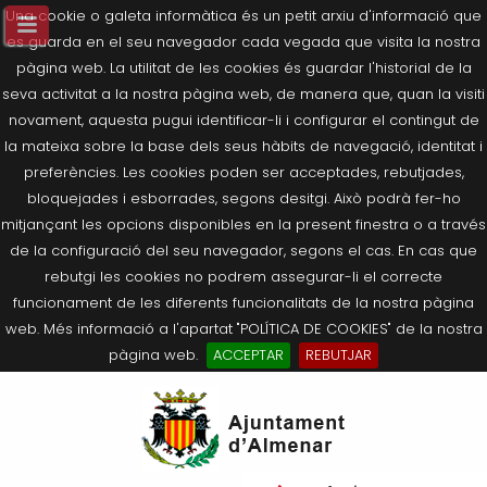
Una cookie o galeta informàtica és un petit arxiu d'informació que
es guarda en el seu navegador cada vegada que visita la nostra
pàgina web. La utilitat de les cookies és guardar l'historial de la
seva activitat a la nostra pàgina web, de manera que, quan la visiti
novament, aquesta pugui identificar-li i configurar el contingut de
la mateixa sobre la base dels seus hàbits de navegació, identitat i
preferències. Les cookies poden ser acceptades, rebutjades,
bloquejades i esborrades, segons desitgi. Això podrà fer-ho
mitjançant les opcions disponibles en la present finestra o a través
de la configuració del seu navegador, segons el cas. En cas que
rebutgi les cookies no podrem assegurar-li el correcte
funcionament de les diferents funcionalitats de la nostra pàgina
web. Més informació a l'apartat "POLÍTICA DE COOKIES" de la nostra
pàgina web.
ACCEPTAR
REBUTJAR
Tornar
Tornar
Tornar
Tornar
Tornar
Ves
Ei
Salutació de l’Alcaldessa
On som?
Agricultura, Ramaderia i Medi
Seu Electrònica
Últimes publicacions
al
pe
Ambient
contingut.
Composició Consistori
Història
Què és la Seu Electrònica?
Benestar Social
|
Navigation