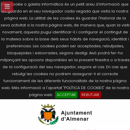
Una cookie o galeta informàtica és un petit arxiu d'informació que
es guarda en el seu navegador cada vegada que visita la nostra
pàgina web. La utilitat de les cookies és guardar l'historial de la
seva activitat a la nostra pàgina web, de manera que, quan la visiti
novament, aquesta pugui identificar-li i configurar el contingut de
la mateixa sobre la base dels seus hàbits de navegació, identitat i
preferències. Les cookies poden ser acceptades, rebutjades,
bloquejades i esborrades, segons desitgi. Això podrà fer-ho
mitjançant les opcions disponibles en la present finestra o a través
de la configuració del seu navegador, segons el cas. En cas que
rebutgi les cookies no podrem assegurar-li el correcte
funcionament de les diferents funcionalitats de la nostra pàgina
web. Més informació a l'apartat "POLÍTICA DE COOKIES" de la nostra
pàgina web.
ACCEPTAR
REBUTJAR
Tornar
Tornar
Tornar
Tornar
Tornar
Ves
Ei
Salutació de l’Alcaldessa
On som?
Agricultura, Ramaderia i Medi
Seu Electrònica
Últimes publicacions
al
pe
Ambient
contingut.
Composició Consistori
Història
Què és la Seu Electrònica?
Benestar Social
|
Navigation