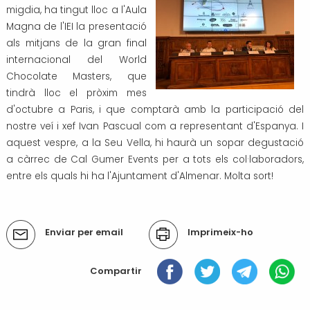
migdia, ha tingut lloc a l'Aula
Transport i mobilitat
Magna de l'IEI la presentació
als mitjans de la gran final
internacional del World
Chocolate Masters, que
tindrà lloc el pròxim mes
d'octubre a Paris, i que comptarà amb la participació del
nostre veí i xef Ivan Pascual com a representant d'Espanya. I
aquest vespre, a la Seu Vella, hi haurà un sopar degustació
a càrrec de Cal Gumer Events per a tots els col·laboradors,
entre els quals hi ha l'Ajuntament d'Almenar. Molta sort!
Accions
Enviar per email
Imprimeix-ho
del
document
Compartir