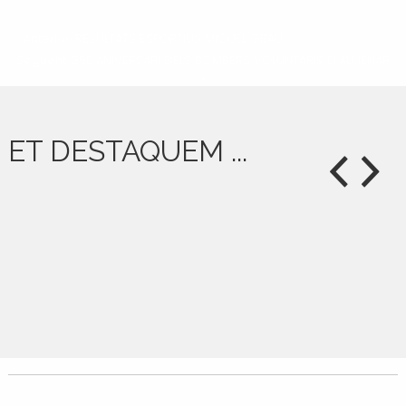
« Anterior: RESULTATS ESPORTIUS MIQUEL GRAU
Següent: 35È ANIVERSARI DELS BOMBERS VOLUNTARIS D'ALMENAR
»
ET DESTAQUEM ...