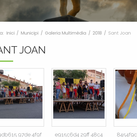
a:
Inici
/
Municipi
/
Galeria Multimèdia
/
2018
/
Sant Joan
ANT JOAN
9db615 97de 4f9f
e915c6d4 29ff 48c4
8454f9c