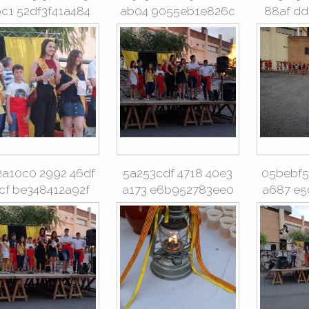
c1 52df3f41a484
ab04 9055eb1e826c
88af dd
2a10c0 2992 46df
5a253cdf 4718 40e3
05bebf5
cf be348412a92f
a173 e6b952783ee0
a687 e5