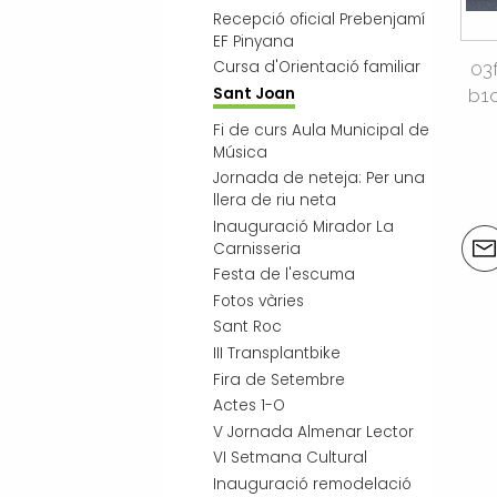
Recepció oficial Prebenjamí
EF Pinyana
Cursa d'Orientació familiar
03
Sant Joan
b1
Fi de curs Aula Municipal de
Música
Jornada de neteja: Per una
llera de riu neta
Inauguració Mirador La
Acci
Carnisseria
del
Festa de l'escuma
doc
Fotos vàries
Sant Roc
III Transplantbike
Fira de Setembre
Actes 1-O
V Jornada Almenar Lector
VI Setmana Cultural
Inauguració remodelació