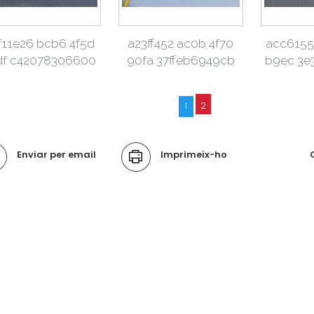
f11e26 bcb6 4f5d
a23ff452 ac0b 4f70
acc6155
df c42078306600
90fa 37ffeb6949cb
b9ec 3e
2
1
ons
Enviar per email
Imprimeix-ho
ument