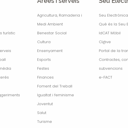
Àrees i serveis
Seu Elect
Agricultura, Ramaderia i
Seu Electrònica
Medi Ambient
Què és la Seu E
s turístic
Benestar Social
IdCAT Mòbil
Cultura
Cl@ve
erveis
Ensenyament
Portal de la tr
all
Esports
Contractes, con
imèdia
Festes
subvencions
terés
Finances
e-FACT
Foment del Treball
ggeriments
Igualtat i feminisme
Joventut
Salut
Turisme