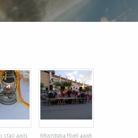
1 cf40 4ad1
68a7d9b4 f6a6 4aa8