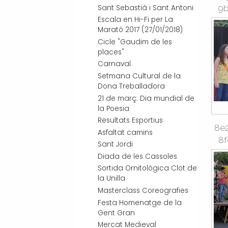
Sant Sebastià i Sant Antoni
9b
Escala en Hi-Fi per La
Marató 2017 (27/01/2018)
Cicle "Gaudim de les
places"
Carnaval
Setmana Cultural de la
Dona Treballadora
21 de març: Dia mundial de
la Poesia
Resultats Esportius
8e
Asfaltat camins
8f
Sant Jordi
Diada de les Cassoles
Sortida Ornitològica Clot de
la Unilla
Masterclass Coreografies
Festa Homenatge de la
Gent Gran
Mercat Medieval