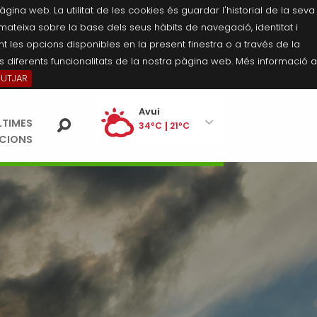
na web. La utilitat de les cookies és guardar l'historial de la seva
 mateixa sobre la base dels seus hàbits de navegació, identitat i
 les opcions disponibles en la present finestra o a través de la
 diferents funcionalitats de la nostra pàgina web. Més informació a
BUTJAR
Ei
Avui
LTIMES
pe
34ºC
21ºC
ACIONS
Diumenge
35ºC
21ºC
Dilluns
36ºC
21ºC
Dimarts
35ºC
21ºC
Dimecres
36ºC
21ºC