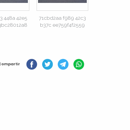
3 448a 42e5
71cbd2aa f989 42c3
3bc28012a8
b37c ee759f4f2559
2 elements següents »
Compartir