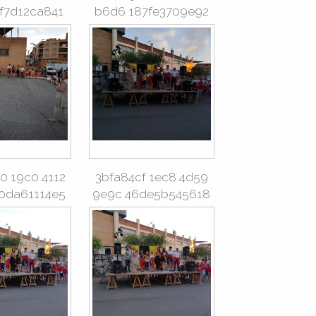
f7d12ca841
b6d6 187fe3709e92
0 19c0 4112
3bfa84cf 1ec8 4d59
0da61114e5
9e9c 46de5b545618