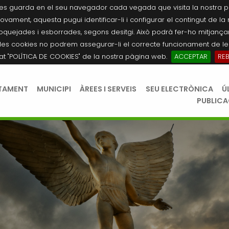
es guarda en el seu navegador cada vegada que visita la nostra pàgi
novament, aquesta pugui identificar-li i configurar el contingut de la
quejades i esborrades, segons desitgi. Això podrà fer-ho mitjançant
les cookies no podrem assegurar-li el correcte funcionament de les
tat "POLÍTICA DE COOKIES" de la nostra pàgina web.
ACCEPTAR
RE
TAMENT
MUNICIPI
ÀREES I SERVEIS
SEU ELECTRÒNICA
Ú
PUBLIC