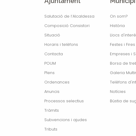
Ajuntament
Municipi
Salutació de l’Alcaldessa
On som?
Composició Consistori
Història
Situació
Llocs d'interé
Horaris i telèfons
Festes i Fires
Contacta
Empreses i S
POUM
Borsa de treb
Plens
Galeria Mult
Ordenances
Telèfons d'in
Anuncis
Notícies
Processos selectius
Bústia de su
Tràmits
Subvencions i ajudes
Tributs