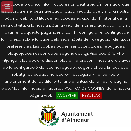
Una cookie o galeta informàtica és un petit arxiu d'informació que
es guarda en el seu navegador cada vegada que visita la nostra
pàgina web. La utilitat de les cookies és guardar l'historial de la
seva activitat a la nostra pàgina web, de manera que, quan la visiti
novament, aquesta pugui identificar-li i configurar el contingut de
la mateixa sobre la base dels seus hàbits de navegació, identitat i
preferències. Les cookies poden ser acceptades, rebutjades,
bloquejades i esborrades, segons desitgi. Això podrà fer-ho
mitjançant les opcions disponibles en la present finestra o a través
de la configuració del seu navegador, segons el cas. En cas que
rebutgi les cookies no podrem assegurar-li el correcte
funcionament de les diferents funcionalitats de la nostra pàgina
web. Més informació a l'apartat "POLÍTICA DE COOKIES" de la nostra
pàgina web.
ACCEPTAR
REBUTJAR
Tornar
Tornar
Tornar
Tornar
Tornar
Ves
Ei
Salutació de l’Alcaldessa
On som?
Agricultura, Ramaderia i Medi
Seu Electrònica
Últimes publicacions
al
pe
Ambient
contingut.
Composició Consistori
Història
Què és la Seu Electrònica?
Benestar Social
|
Navigation