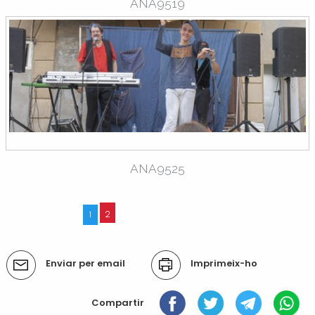
ANA9519
ANA9525
2
12 elements següents »
1
Accions
Enviar per email
Imprimeix-ho
del
document
Compartir