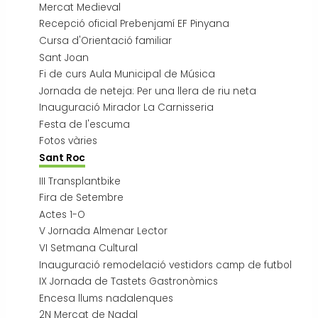
Mercat Medieval
Recepció oficial Prebenjamí EF Pinyana
Cursa d'Orientació familiar
Sant Joan
Fi de curs Aula Municipal de Música
Jornada de neteja: Per una llera de riu neta
Inauguració Mirador La Carnisseria
Festa de l'escuma
Fotos vàries
Sant Roc
III Transplantbike
Fira de Setembre
Actes 1-O
V Jornada Almenar Lector
VI Setmana Cultural
Inauguració remodelació vestidors camp de futbol
IX Jornada de Tastets Gastronòmics
Encesa llums nadalenques
2N Mercat de Nadal