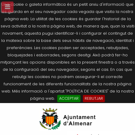
Una cookie o galeta informàtica és un petit arxiu d'informació que
es guarda en el seu navegador cada vegada que visita la nostra
pàgina web. La utilitat de les cookies és guardar l'historial de la
seva activitat a la nostra pàgina web, de manera que, quan la visiti
novament, aquesta pugui identificar-li i configurar el contingut de
la mateixa sobre la base dels seus hàbits de navegació, identitat i
preferències. Les cookies poden ser acceptades, rebutjades,
bloquejades i esborrades, segons desitgi. Això podrà fer-ho
mitjançant les opcions disponibles en la present finestra o a través
de la configuració del seu navegador, segons el cas. En cas que
rebutgi les cookies no podrem assegurar-li el correcte
funcionament de les diferents funcionalitats de la nostra pàgina
web. Més informació a l'apartat "POLÍTICA DE COOKIES" de la nostra
pàgina web.
ACCEPTAR
REBUTJAR
Tornar
Tornar
Tornar
Tornar
Tornar
Ves
Ei
Salutació de l’Alcaldessa
On som?
Agricultura, Ramaderia i Medi
Seu Electrònica
Últimes publicacions
al
pe
Ambient
contingut.
Composició Consistori
Història
Què és la Seu Electrònica?
Benestar Social
|
Navigation