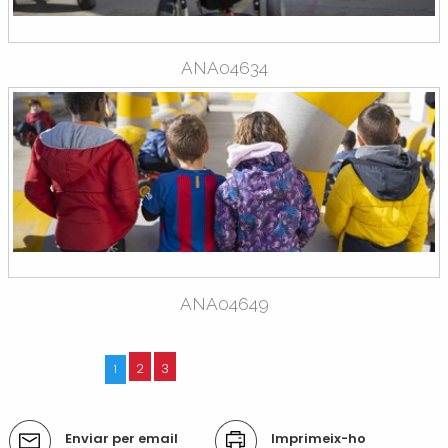
ANA04634
ANA04649
2
3
12 elements següents »
1
Accions
Enviar per email
Imprimeix-ho