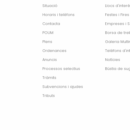
Situació
Llocs d'interé
Horaris i telèfons
Festes i Fires
Contacta
Empreses i S
POUM
Borsa de treb
Plens
Galeria Mult
Ordenances
Telèfons d'in
Anuncis
Notícies
Processos selectius
Bústia de su
Tràmits
Subvencions i ajudes
Tributs