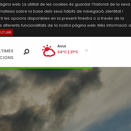
na web. La utilitat de les cookies és guardar l'historial de la seva
 mateixa sobre la base dels seus hàbits de navegació, identitat i
 les opcions disponibles en la present finestra o a través de la
 diferents funcionalitats de la nostra pàgina web. Més informació a
BUTJAR
Ei
Avui
LTIMES
pe
34ºC
21ºC
ACIONS
Diumenge
35ºC
21ºC
Dilluns
35ºC
21ºC
Dimarts
35ºC
21ºC
Dimecres
36ºC
21ºC