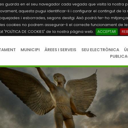
es guarda en el seu navegador cada vegada que visita la nostra pàgi
novament, aquesta pugui identificar-li i configurar el contingut de la
quejades i esborrades, segons desitgi. Això podrà fer-ho mitjançant
les cookies no podrem assegurar-li el correcte funcionament de les
tat "POLÍTICA DE COOKIES" de la nostra pàgina web.
ACCEPTAR
RE
TAMENT
MUNICIPI
ÀREES I SERVEIS
SEU ELECTRÒNICA
Ú
PUBLIC