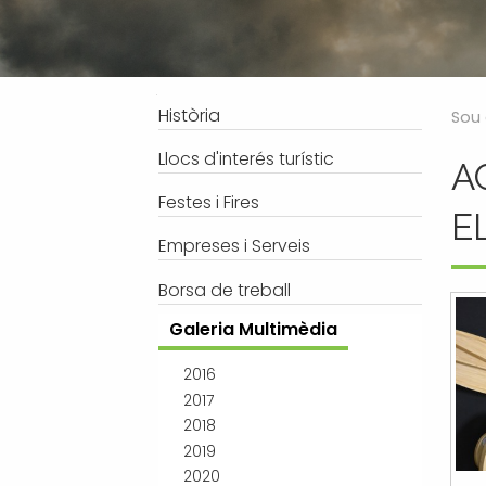
Processos selectius
Bústia de suggeriments
Joventut
Tràmits
Salut
Subvencions i ajudes
Turisme
Navegació
Història
Sou 
Tributs
Urbanisme
Llocs d'interés turístic
A
Associacions
Festes i Fires
Jutjat de Pau i Registre Civil
E
EMUN FM
Empreses i Serveis
Transport i mobilitat
Borsa de treball
Galeria Multimèdia
2016
2017
2018
2019
2020