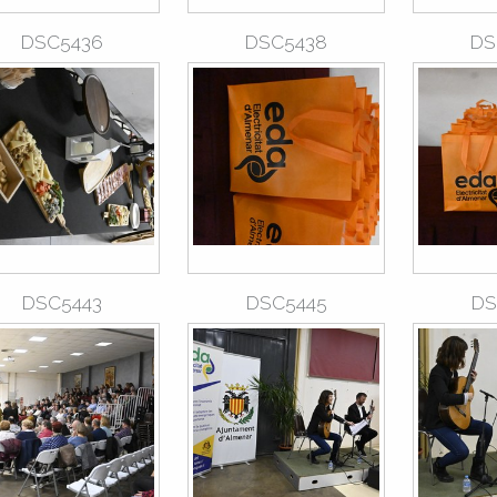
DSC5436
DSC5438
DS
DSC5443
DSC5445
DS