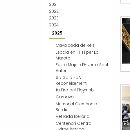
2021
2022
2023
2024
2025
Cavalcada de Reis
Escala en Hi-Fi per La
Marató
Festa Major d'Hivern i Sant
Antoni
6a Gala EdA
Reconeixement
1a Fira del Playmobil
Carnaval
Memorial Clemència
Berdiell
Vetllada literària
Centenari Central
Hidroelèctrica