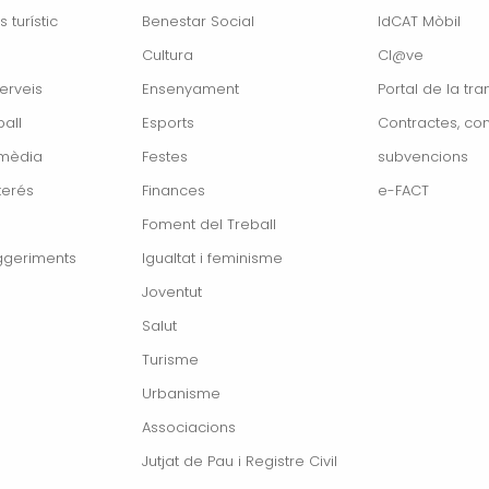
s turístic
Benestar Social
IdCAT Mòbil
Cultura
Cl@ve
erveis
Ensenyament
Portal de la tr
all
Esports
Contractes, con
imèdia
Festes
subvencions
terés
Finances
e-FACT
Foment del Treball
ggeriments
Igualtat i feminisme
Joventut
Salut
Turisme
Urbanisme
Associacions
Jutjat de Pau i Registre Civil