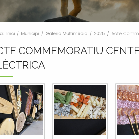
a:
Inici
/
Municipi
/
Galeria Multimèdia
/
2025
/
Acte Comme
CTE COMMEMORATIU CENTE
LÈCTRICA