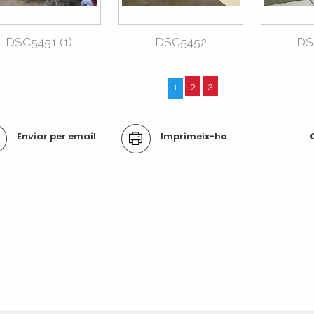
DSC5451 (1)
DSC5452
DS
2
3
1
ons
Enviar per email
Imprimeix-ho
ument