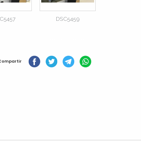
C5457
DSC5459
12 elements següents »
Compartir