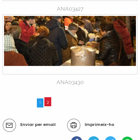
ANA03427
ANA03430
2
12 elements següents »
1
Accions
Enviar per email
Imprimeix-ho
del
document