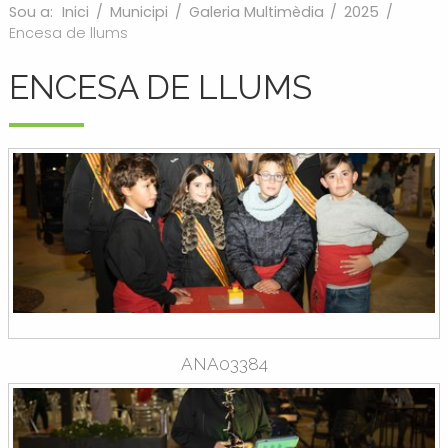
Sou a:
Inici
/
Municipi
/
Galeria Multimèdia
/
2025
/
Encesa de llums
ENCESA DE LLUMS
ANA03384