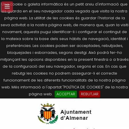
Una cookie o galeta informàtica és un petit arxiu d'informació que
es guarda en el seu navegador cada vegada que visita la nostra
pàgina web. La utilitat de les cookies és guardar l'historial de la
seva activitat a la nostra pàgina web, de manera que, quan la visiti
novament, aquesta pugui identificar-li i configurar el contingut de
la mateixa sobre la base dels seus hàbits de navegació, identitat i
preferències. Les cookies poden ser acceptades, rebutjades,
bloquejades i esborrades, segons desitgi. Això podrà fer-ho
mitjançant les opcions disponibles en la present finestra o a través
de la configuració del seu navegador, segons el cas. En cas que
rebutgi les cookies no podrem assegurar-li el correcte
funcionament de les diferents funcionalitats de la nostra pàgina
web. Més informació a l'apartat "POLÍTICA DE COOKIES" de la nostra
pàgina web.
ACCEPTAR
REBUTJAR
Tornar
Tornar
Tornar
Tornar
Tornar
Ves
Ei
Salutació de l’Alcaldessa
On som?
Agricultura, Ramaderia i Medi
Seu Electrònica
Últimes publicacions
al
pe
Ambient
contingut.
Composició Consistori
Història
Què és la Seu Electrònica?
Benestar Social
|
Navigation