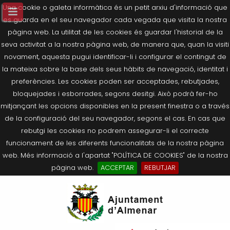
Una cookie o galeta informàtica és un petit arxiu d'informació que
es guarda en el seu navegador cada vegada que visita la nostra
pàgina web. La utilitat de les cookies és guardar l'historial de la
seva activitat a la nostra pàgina web, de manera que, quan la visiti
novament, aquesta pugui identificar-li i configurar el contingut de
la mateixa sobre la base dels seus hàbits de navegació, identitat i
preferències. Les cookies poden ser acceptades, rebutjades,
bloquejades i esborrades, segons desitgi. Això podrà fer-ho
mitjançant les opcions disponibles en la present finestra o a través
de la configuració del seu navegador, segons el cas. En cas que
rebutgi les cookies no podrem assegurar-li el correcte
funcionament de les diferents funcionalitats de la nostra pàgina
web. Més informació a l'apartat "POLÍTICA DE COOKIES" de la nostra
pàgina web.
ACCEPTAR
REBUTJAR
Tornar
Tornar
Tornar
Tornar
Tornar
Ves
Ei
Salutació de l’Alcaldessa
On som?
Agricultura, Ramaderia i Medi
Seu Electrònica
Últimes publicacions
al
pe
Ambient
contingut.
Composició Consistori
Història
Què és la Seu Electrònica?
Benestar Social
|
Navigation