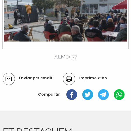
ALM0537
Accions
Enviar per email
Imprimeix-ho
del
document
Compartir