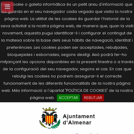
Una cookie o galeta informàtica és un petit arxiu d'informació que
es guarda en el seu navegador cada vegada que visita la nostra
pàgina web. La utilitat de les cookies és guardar l'historial de la
seva activitat a la nostra pàgina web, de manera que, quan la visiti
novament, aquesta pugui identificar-li i configurar el contingut de
la mateixa sobre la base dels seus hàbits de navegació, identitat i
preferències. Les cookies poden ser acceptades, rebutjades,
bloquejades i esborrades, segons desitgi. Això podrà fer-ho
mitjançant les opcions disponibles en la present finestra o a través
de la configuració del seu navegador, segons el cas. En cas que
rebutgi les cookies no podrem assegurar-li el correcte
funcionament de les diferents funcionalitats de la nostra pàgina
web. Més informació a l'apartat "POLÍTICA DE COOKIES" de la nostra
pàgina web.
ACCEPTAR
REBUTJAR
Tornar
Tornar
Tornar
Tornar
Tornar
Ves
Ei
Salutació de l’Alcaldessa
On som?
Agricultura, Ramaderia i Medi
Seu Electrònica
Últimes publicacions
al
pe
Ambient
contingut.
Composició Consistori
Història
Què és la Seu Electrònica?
Benestar Social
|
Navigation