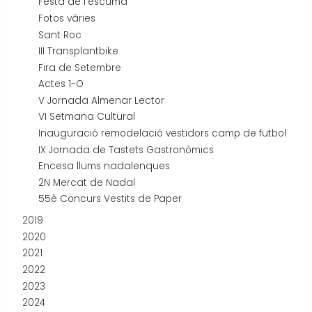
Festa de l'escuma
Fotos vàries
Sant Roc
III Transplantbike
Fira de Setembre
Actes 1-O
V Jornada Almenar Lector
VI Setmana Cultural
Inauguració remodelació vestidors camp de futbol
IX Jornada de Tastets Gastronòmics
Encesa llums nadalenques
2N Mercat de Nadal
55è Concurs Vestits de Paper
2019
2020
2021
2022
2023
2024