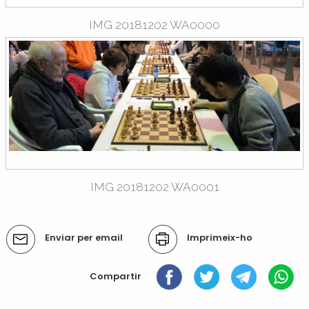
IMG 20181202 WA0000
IMG 20181202 WA0001
Accions
Enviar per email
Imprimeix-ho
del
document
Compartir