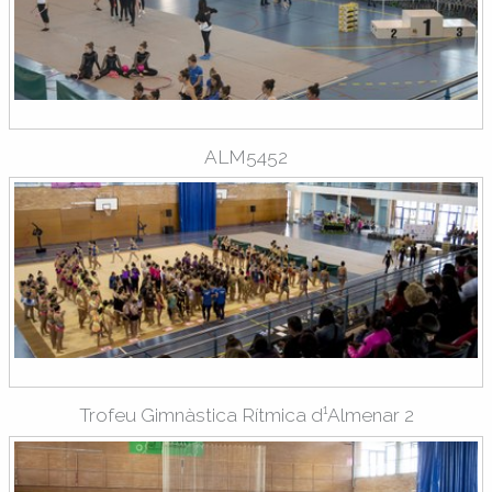
ALM5452
Trofeu Gimnàstica Rítmica d¹Almenar 2