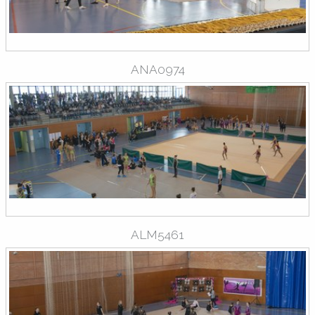
ANA0974
ALM5461