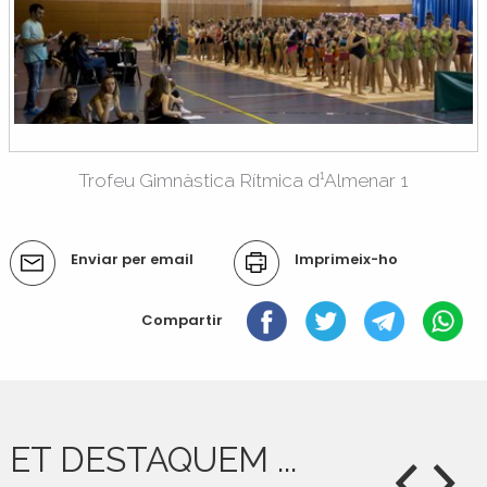
Trofeu Gimnàstica Rítmica d¹Almenar 1
Accions
Enviar per email
Imprimeix-ho
del
document
Compartir
ET DESTAQUEM ...