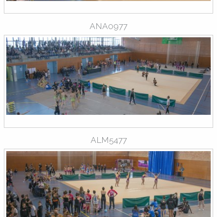
ANA0977
ALM5477