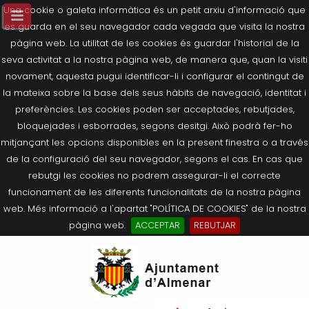
Una cookie o galeta informàtica és un petit arxiu d'informació que
es guarda en el seu navegador cada vegada que visita la nostra
pàgina web. La utilitat de les cookies és guardar l'historial de la
seva activitat a la nostra pàgina web, de manera que, quan la visiti
novament, aquesta pugui identificar-li i configurar el contingut de
la mateixa sobre la base dels seus hàbits de navegació, identitat i
preferències. Les cookies poden ser acceptades, rebutjades,
bloquejades i esborrades, segons desitgi. Això podrà fer-ho
mitjançant les opcions disponibles en la present finestra o a través
de la configuració del seu navegador, segons el cas. En cas que
rebutgi les cookies no podrem assegurar-li el correcte
funcionament de les diferents funcionalitats de la nostra pàgina
web. Més informació a l'apartat "POLÍTICA DE COOKIES" de la nostra
pàgina web.
ACCEPTAR
REBUTJAR
Tornar
Tornar
Tornar
Tornar
Tornar
Ves
Ei
Salutació de l’Alcaldessa
On som?
Agricultura, Ramaderia i Medi
Seu Electrònica
Últimes publicacions
al
pe
Ambient
contingut.
Composició Consistori
Història
Què és la Seu Electrònica?
Benestar Social
|
Navigation