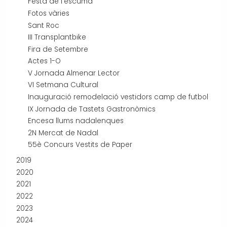
Festa de l'escuma
Fotos vàries
Sant Roc
III Transplantbike
Fira de Setembre
Actes 1-O
V Jornada Almenar Lector
VI Setmana Cultural
Inauguració remodelació vestidors camp de futbol
IX Jornada de Tastets Gastronòmics
Encesa llums nadalenques
2N Mercat de Nadal
55è Concurs Vestits de Paper
2019
2020
2021
2022
2023
2024