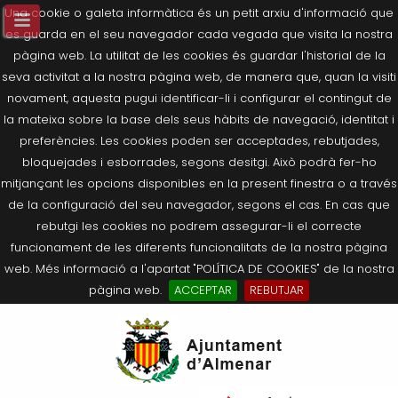
Una cookie o galeta informàtica és un petit arxiu d'informació que
es guarda en el seu navegador cada vegada que visita la nostra
pàgina web. La utilitat de les cookies és guardar l'historial de la
seva activitat a la nostra pàgina web, de manera que, quan la visiti
novament, aquesta pugui identificar-li i configurar el contingut de
la mateixa sobre la base dels seus hàbits de navegació, identitat i
preferències. Les cookies poden ser acceptades, rebutjades,
bloquejades i esborrades, segons desitgi. Això podrà fer-ho
mitjançant les opcions disponibles en la present finestra o a través
de la configuració del seu navegador, segons el cas. En cas que
rebutgi les cookies no podrem assegurar-li el correcte
funcionament de les diferents funcionalitats de la nostra pàgina
web. Més informació a l'apartat "POLÍTICA DE COOKIES" de la nostra
pàgina web.
ACCEPTAR
REBUTJAR
Tornar
Tornar
Tornar
Tornar
Tornar
Ves
Ei
Salutació de l’Alcaldessa
On som?
Agricultura, Ramaderia i Medi
Seu Electrònica
Últimes publicacions
al
pe
Ambient
contingut.
Composició Consistori
Història
Què és la Seu Electrònica?
Benestar Social
|
Navigation