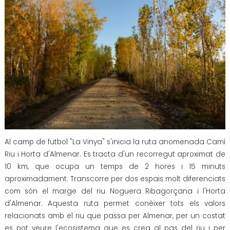
Al camp de futbol "La Vinya" s'inicia la ruta anomenada Camí
Riu i Horta d'Almenar. Es tracta d'un recorregut aproximat de
10 km, que ocupa un temps de 2 hores i 15 minuts
aproximadament. Transcorre per dos espais molt diferenciats
com són el marge del riu Noguera Ribagorçana i l'Horta
d'Almenar. Aquesta ruta permet conèixer tots els valors
relacionats amb el riu que passa per Almenar, per un costat
es pot veure l'ecosistema que es crea al pas del riu i per