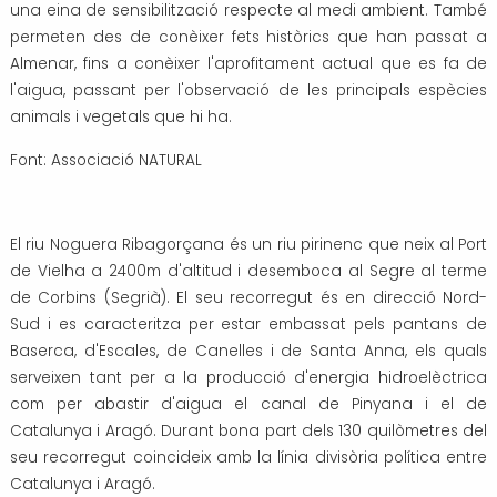
una eina de sensibilització respecte al medi ambient. També
permeten des de conèixer fets històrics que han passat a
Almenar, fins a conèixer l'aprofitament actual que es fa de
l'aigua, passant per l'observació de les principals espècies
animals i vegetals que hi ha.
Font: Associació NATURAL
El riu Noguera Ribagorçana és un riu pirinenc que neix al Port
de Vielha a 2400m d'altitud i desemboca al Segre al terme
de Corbins (Segrià). El seu recorregut és en direcció Nord-
Sud i es caracteritza per estar embassat pels pantans de
Baserca, d'Escales, de Canelles i de Santa Anna, els quals
serveixen tant per a la producció d'energia hidroelèctrica
com per abastir d'aigua el canal de Pinyana i el de
Catalunya i Aragó. Durant bona part dels 130 quilòmetres del
seu recorregut coincideix amb la línia divisòria política entre
Catalunya i Aragó.