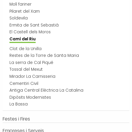
Molí fariner
Transport i mobilitat
Pilaret del Xam
Soldevila
Ermita de Sant Sebastià
El Castell dels Moros
Camí del Riu
Clot de la Unilla
Restes de la Torre de Santa Maria
La serra de Cal Piqué
Tossal del Mexut
Mirador La Carnisseria
Cementiri Civil
Antiga Central Elèctrica La Catalina
Dipòsits Modernistes
La Bassa
Festes i Fires
Empreses i Serveis