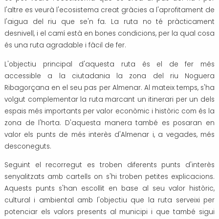
l'altre es veurà l'ecosistema creat gràcies a l'aprofitament de
l'aigua del riu que se'n fa. La ruta no té pràcticament
desnivell, i el camí està en bones condicions, per la qual cosa
és una ruta agradable i fàcil de fer.
L'objectiu principal d'aquesta ruta és el de fer més
accessible a la ciutadania la zona del riu Noguera
Ribagorçana en el seu pas per Almenar. Al mateix temps, s'ha
volgut complementar la ruta marcant un itinerari per un dels
espais més importants per valor econòmic i històric com és la
zona de l'horta. D'aquesta manera també es posaran en
valor els punts de més interès d'Almenar i, a vegades, més
desconeguts.
Seguint el recorregut es troben diferents punts d'interès
senyalitzats amb cartells on s'hi troben petites explicacions.
Aquests punts s'han escollit en base al seu valor històric,
cultural i ambiental amb l'objectiu que la ruta serveixi per
potenciar els valors presents al municipi i que també sigui