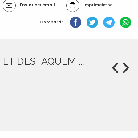
Accions
Enviar per email
Imprimeix-ho
del
document
Compartir
ET DESTAQUEM ...