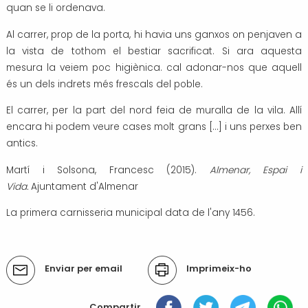
quan se li ordenava.
Al carrer, prop de la porta, hi havia uns ganxos on penjaven a
la vista de tothom el bestiar sacrificat. Si ara aquesta
mesura la veiem poc higiènica. cal adonar-nos que aquell
és un dels indrets més frescals del poble.
El carrer, per la part del nord feia de muralla de la vila. Allí
encara hi podem veure cases molt grans [...] i uns perxes ben
antics.
Martí i Solsona, Francesc (2015).
Almenar, Espai i
Vida.
Ajuntament d'Almenar
La primera carnisseria municipal data de l'any 1456.
Accions
Enviar per email
Imprimeix-ho
del
document
Compartir