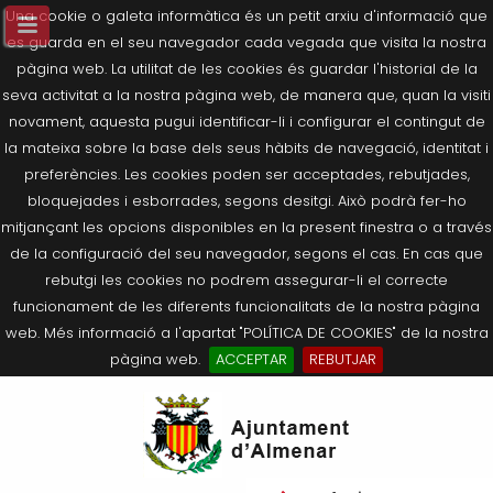
Una cookie o galeta informàtica és un petit arxiu d'informació que
es guarda en el seu navegador cada vegada que visita la nostra
pàgina web. La utilitat de les cookies és guardar l'historial de la
seva activitat a la nostra pàgina web, de manera que, quan la visiti
novament, aquesta pugui identificar-li i configurar el contingut de
la mateixa sobre la base dels seus hàbits de navegació, identitat i
preferències. Les cookies poden ser acceptades, rebutjades,
bloquejades i esborrades, segons desitgi. Això podrà fer-ho
mitjançant les opcions disponibles en la present finestra o a través
de la configuració del seu navegador, segons el cas. En cas que
rebutgi les cookies no podrem assegurar-li el correcte
funcionament de les diferents funcionalitats de la nostra pàgina
web. Més informació a l'apartat "POLÍTICA DE COOKIES" de la nostra
pàgina web.
ACCEPTAR
REBUTJAR
Tornar
Tornar
Tornar
Tornar
Tornar
Ves
Ei
Salutació de l’Alcaldessa
On som?
Agricultura, Ramaderia i Medi
Seu Electrònica
Últimes publicacions
al
pe
Ambient
contingut.
Composició Consistori
Història
Què és la Seu Electrònica?
Benestar Social
|
Navigation