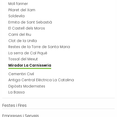
Molí fariner
Transport i mobilitat
Pilaret del Xam
Soldevila
Ermita de Sant Sebastià
El Castell dels Moros
Camí del Riu
Clot de la Unilla
Restes de la Torre de Santa Maria
La serra de Cal Piqué
Tossal del Mexut
Mirador La Carnisseria
Cementiri Civil
Antiga Central Elèctrica La Catalina
Dipòsits Modernistes
La Bassa
Festes i Fires
Empreses i Serveis